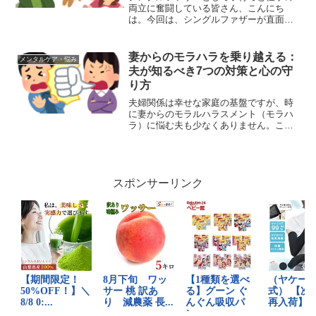
両立に奮闘している皆さん、こんにち
は。今回は、シングルファザーが直面す
る課題と、それを乗り越えるための実践
的なアドバイスをお届けします。一人で
子育てと仕事をこなすのは大変ですが、
妻からのモラハラを乗り越える：
メンタルケア・悩み
適切な戦略と支援があれば、...
夫が知るべき7つの対策と心の守
り方
夫婦関係は幸せな家庭の基盤ですが、時
に妻からのモラルハラスメント（モラハ
ラ）に悩む夫も少なくありません。この
記事では、妻からのモラハラの種類と、
それに対する効果的な対策を詳しく解説
します。あなたの心と家庭を守るための
具体的なアドバイスをお届...
スポンサーリンク