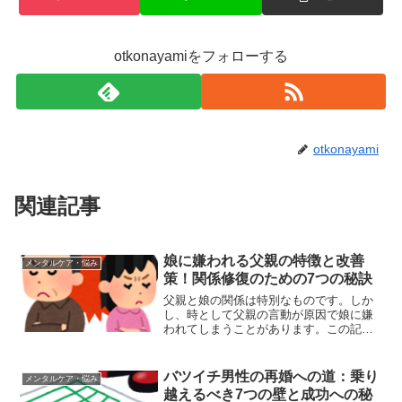
otkonayamiをフォローする
otkonayami
関連記事
娘に嫌われる父親の特徴と改善
メンタルケア・悩み
策！関係修復のための7つの秘訣
父親と娘の関係は特別なものです。しか
し、時として父親の言動が原因で娘に嫌
われてしまうことがあります。この記事
では、娘に嫌われがちな父親の特徴と、
関係を改善するための具体的な方法を紹
介します。娘に嫌われる父親の特徴と改
バツイチ男性の再婚への道：乗り
メンタルケア・悩み
善策：7つの重要ポイント...
越えるべき7つの壁と成功への秘