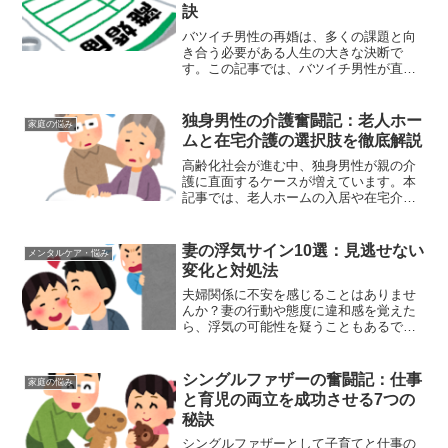
訣
バツイチ男性の再婚は、多くの課題と向
き合う必要がある人生の大きな決断で
す。この記事では、バツイチ男性が直面
する主な問題と、それらを乗り越えるた
めの具体的な方法を詳しく解説します。
バツイチ男性が再婚で直面する7つの壁バ
独身男性の介護奮闘記：老人ホー
家庭の悩み
ツイチ男性の再婚には、様...
ムと在宅介護の選択肢を徹底解説
高齢化社会が進む中、独身男性が親の介
護に直面するケースが増えています。本
記事では、老人ホームの入居や在宅介護
の選択肢、そして独身男性が直面する介
護の課題と解決策を詳しく解説します。
独身男性の介護：知っておくべき7つのポ
妻の浮気サイン10選：見逃せない
メンタルケア・悩み
イント介護は誰にとって...
変化と対処法
夫婦関係に不安を感じることはありませ
んか？妻の行動や態度に違和感を覚えた
ら、浮気の可能性を疑うこともあるでし
ょう。本記事では、妻の浮気を示す可能
性のある10の兆候と、それに対する適切
な対処法をご紹介します。妻の浮気を示
シングルファザーの奮闘記：仕事
家庭の悩み
す10の兆候妻の行動や...
と育児の両立を成功させる7つの
秘訣
シングルファザーとして子育てと仕事の