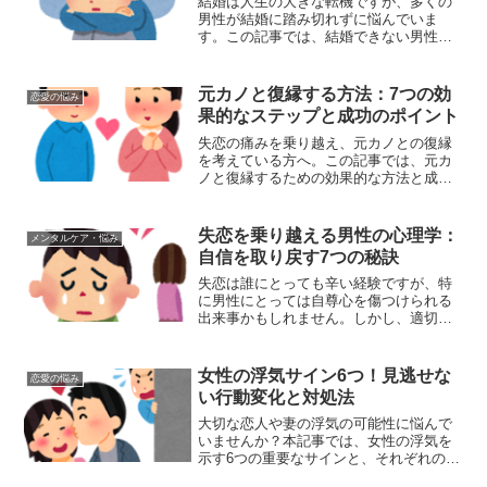
結婚は人生の大きな転機ですが、多くの
男性が結婚に踏み切れずに悩んでいま
す。この記事では、結婚できない男性の
本音を探り、幸せな結婚生活への道筋を
示します。結婚できない男性が抱える7つ
の悩みと解決策結婚できない男性の悩み
元カノと復縁する方法：7つの効
恋愛の悩み
は多岐にわたりますが、主...
果的なステップと成功のポイント
失恋の痛みを乗り越え、元カノとの復縁
を考えている方へ。この記事では、元カ
ノと復縁するための効果的な方法と成功
のポイントを詳しく解説します。専門家
の助言を基に、実践的なステップとアド
バイスをお届けします。元カノと復縁す
失恋を乗り越える男性の心理学：
メンタルケア・悩み
るための7つの重要ポイン...
自信を取り戻す7つの秘訣
失恋は誰にとっても辛い経験ですが、特
に男性にとっては自尊心を傷つけられる
出来事かもしれません。しかし、適切な
方法を知れば、この経験を成長の機会に
変えることができます。この記事では、
男性が失恋を乗り越え、自信を取り戻す
女性の浮気サイン6つ！見逃せな
恋愛の悩み
ための効果的な方法をご紹...
い行動変化と対処法
大切な恋人や妻の浮気の可能性に悩んで
いませんか？本記事では、女性の浮気を
示す6つの重要なサインと、それぞれの対
処法について詳しく解説します。これら