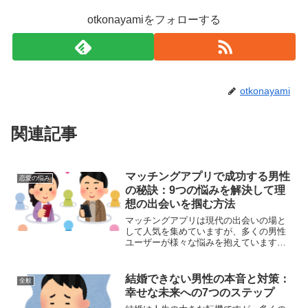
otkonayamiをフォローする
otkonayami
関連記事
マッチングアプリで成功する男性
恋愛の悩み
の秘訣：9つの悩みを解決して理
想の出会いを掴む方法
マッチングアプリは現代の出会いの場と
して人気を集めていますが、多くの男性
ユーザーが様々な悩みを抱えています。
この記事では、マッチングアプリで男性
が直面する主な課題と、それらを克服す
るための実践的なアドバイスを紹介しま
結婚できない男性の本音と対策：
全般
す。マッチングアプリで男...
幸せな未来への7つのステップ