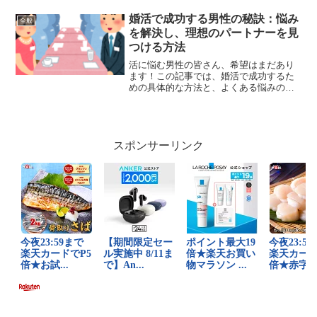
のサインを理解することで、関係性の危
機を早期に発見し、適切に対応すること
婚活で成功する男性の秘訣：悩み
全般
ができるでしょう。女性...
を解決し、理想のパートナーを見
つける方法
活に悩む男性の皆さん、希望はまだあり
ます！この記事では、婚活で成功するた
めの具体的な方法と、よくある悩みの解
決策をご紹介します。これらのアドバイ
スを実践することで、あなたも理想のパ
ートナーを見つけることができるでしょ
う。婚活成功への道：男性...
スポンサーリンク