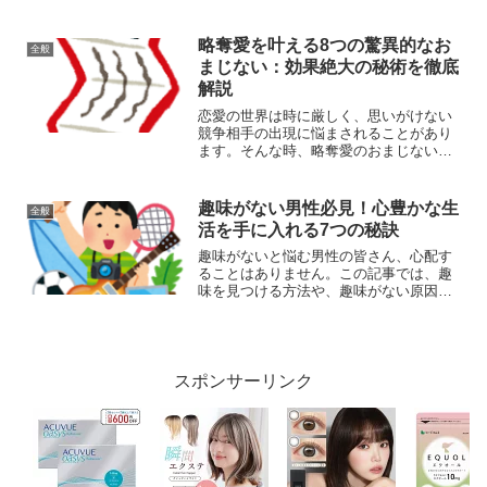
記事では、低音ボイスの悩みを解消し、
魅力を引き出す方法をご紹介します。声
が低い男性が抱える悩みと解決策低音ボ
略奪愛を叶える8つの驚異的なお
全般
イスには多くの魅力があり...
まじない：効果絶大の秘術を徹底
解説
恋愛の世界は時に厳しく、思いがけない
競争相手の出現に悩まされることがあり
ます。そんな時、略奪愛のおまじないが
力を発揮するかもしれません。今回は、
即効性があると言われる8つの強力なおま
じないをご紹介します。彼氏のいる女性
趣味がない男性必見！心豊かな生
全般
を振り向かせて自分だけ...
活を手に入れる7つの秘訣
趣味がないと悩む男性の皆さん、心配す
ることはありません。この記事では、趣
味を見つける方法や、趣味がない原因、
そして趣味を持つことの素晴らしさにつ
いて詳しく解説します。あなたの人生を
より豊かにする方法を一緒に探っていき
ましょう。趣味がない男性...
スポンサーリンク