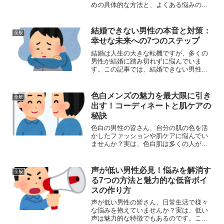
めの具体的な方法と、よくある悩みの解
決策をご紹介します。これらのアドバイ
スを実践することで、あなたも理想のパ
ートナーを見つけることができるでしょ
結婚できない男性の本音と対策：
全般
う。婚活成功への道：男性...
幸せな未来への7つのステップ
結婚は人生の大きな転機ですが、多くの
男性が結婚に踏み切れずに悩んでいま
す。この記事では、結婚できない男性の
本音を探り、幸せな結婚生活への道筋を
示します。結婚できない男性が抱える7つ
の悩みと解決策結婚できない男性の悩み
色白メンズの魅力を最大限に引き
全般
は多岐にわたりますが、主...
出す！コーディネートと肌ケアの
秘訣
色白の男性の皆さん、自分の肌の色を活
かしたファッションや肌ケアに悩んでい
ませんか？実は、色白肌は多くの人が憧
れる特徴なのです。今回は、色白メンズ
の魅力を最大限に引き出すためのコーデ
ィネートと肌ケアの秘訣をご紹介しま
声が低い男性必見！悩みを解消す
全般
す。色白メンズの魅力を引き...
る7つの方法と魅力的な低音ボイ
スの作り方
声が低い男性の皆さん、日常生活で様々
な悩みを抱えていませんか？実は、低い
声は魅力的な特徴でもあるのです。この