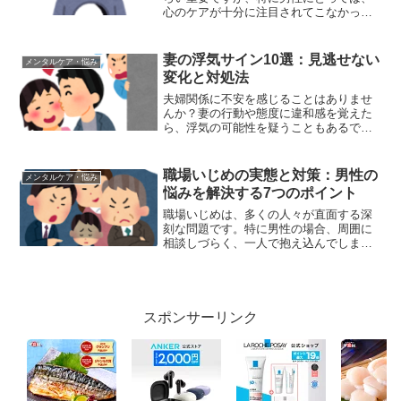
心のケアが十分に注目されてこなかった
歴史があります。多くの文化では、男性
は「強くあれ」「感情を抑えろ」といっ
た社会的な期待を受けることが多く、こ
妻の浮気サイン10選：見逃せない
メンタルケア・悩み
れが心理的な負担や心の不...
変化と対処法
夫婦関係に不安を感じることはありませ
んか？妻の行動や態度に違和感を覚えた
ら、浮気の可能性を疑うこともあるでし
ょう。本記事では、妻の浮気を示す可能
性のある10の兆候と、それに対する適切
な対処法をご紹介します。妻の浮気を示
職場いじめの実態と対策：男性の
メンタルケア・悩み
す10の兆候妻の行動や...
悩みを解決する7つのポイント
職場いじめは、多くの人々が直面する深
刻な問題です。特に男性の場合、周囲に
相談しづらく、一人で抱え込んでしまう
ケースが少なくありません。この記事で
は、職場いじめの実態と対策について、
男性の視点から詳しく解説します。職場
いじめの現状と男性が抱え...
スポンサーリンク