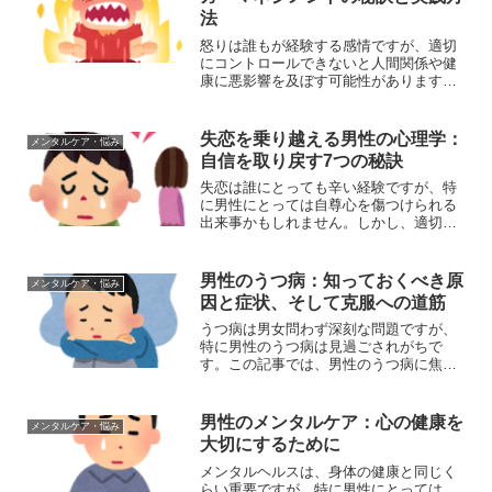
法
怒りは誰もが経験する感情ですが、適切
にコントロールできないと人間関係や健
康に悪影響を及ぼす可能性があります。
アンガーマネジメントは、この怒りの感
情を適切に扱うための重要なスキルで
す。この記事では、アンガーマネジメン
失恋を乗り越える男性の心理学：
メンタルケア・悩み
トの基本から実践方法まで、...
自信を取り戻す7つの秘訣
失恋は誰にとっても辛い経験ですが、特
に男性にとっては自尊心を傷つけられる
出来事かもしれません。しかし、適切な
方法を知れば、この経験を成長の機会に
変えることができます。この記事では、
男性が失恋を乗り越え、自信を取り戻す
男性のうつ病：知っておくべき原
メンタルケア・悩み
ための効果的な方法をご紹...
因と症状、そして克服への道筋
うつ病は男女問わず深刻な問題ですが、
特に男性のうつ病は見過ごされがちで
す。この記事では、男性のうつ病に焦点
を当て、その原因と症状、そして対処法
について詳しく解説します。男性のうつ
病：隠れた苦しみと向き合うために男性
男性のメンタルケア：心の健康を
メンタルケア・悩み
のうつ病は、しばしば見逃さ...
大切にするために
メンタルヘルスは、身体の健康と同じく
らい重要ですが、特に男性にとっては、